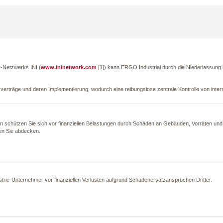
r-Netzwerks INI (
www.ininetwork.com
[1]
) kann ERGO Industrial durch die Niederlassung i
verträge und deren Implementierung, wodurch eine reibungslose zentrale Kontrolle von inte
chützen Sie sich vor finanziellen Belastungen durch Schäden an Gebäuden, Vorräten und 
en Sie abdecken.
dustrie-Unternehmer vor finanziellen Verlusten aufgrund Schadenersatzansprüchen Dritter.