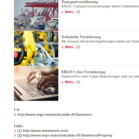
Transportversicherung
ERGO Transportversicherungen bieten Unternehmen e
Mehr...
[4]
Technische Versicherung
Mit unseren Versicherungslösungen bieten wir Ihne
Mehr...
[5]
ERGO Cyber-Versicherung
Datenverlust oder Cyber-Bedrohungen sind nur ei
Mehr...
[6]
Url
http://www.ergo-industrial.at/de-AT/Solutions
Links
[1] http://www.ininetwork.com/
[2] http://www.ergo-industrial.at/de-AT/Solutions/Property